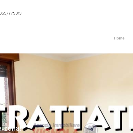
059/775319
Home
a zona!