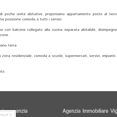
a di poche unità abitative, proponiamo appartamento posto al terz
na posizione comoda a tutti i servizi.
no con balcone collegato alla cucina separata abitabile, disimpegno
cone.
iano terra.
a zona residenziale, comoda a scuole, supermercati, servizi, impianti 
nto.
stra agenzia
Agenzia Immobiliare Vi
efault X