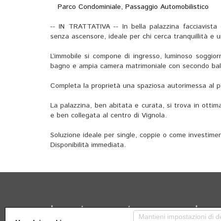
Parco Condominiale, Passaggio Automobilistico
-- IN TRATTATIVA -- In bella palazzina facciavist
senza ascensore, ideale per chi cerca tranquillità e u
L’immobile si compone di ingresso, luminoso soggior
bagno e ampia camera matrimoniale con secondo bal
Completa la proprietà una spaziosa autorimessa al p
La palazzina, ben abitata e curata, si trova in ottim
e ben collegata al centro di Vignola.
Soluzione ideale per single, coppie o come investime
Disponibilità immediata.
Le nostre proposte
La no
Mantieni impostazioni di d