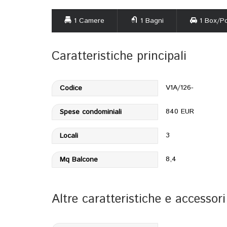
1 Camere
1 Bagni
1 Box/Po
Caratteristiche principali
V1A/126-
Codice
840 EUR
Spese condominiali
3
Locali
8,4
Mq Balcone
Altre caratteristiche e accessori