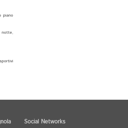
o piano
 notte,
sportivi
gnola
Social Networks