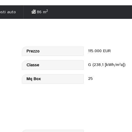
2
sti auto
86 m
115.000 EUR
Prezzo
G (238,1 [kWh/m²a])
Classe
25
Mq Box