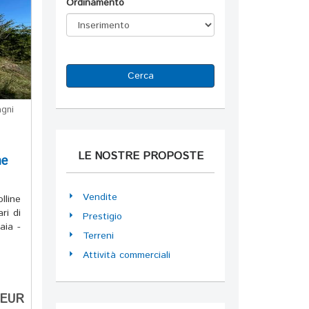
Ordinamento
Cerca
gni
LE NOSTRE PROPOSTE
ne
Vendite
lline
ri di
Prestigio
aia -
Terreni
Attività commerciali
 EUR