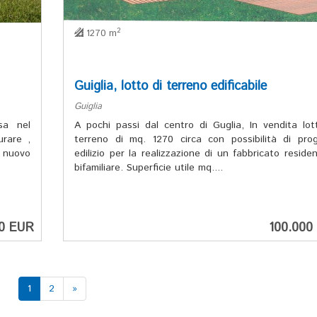
2
1270 m
Guiglia, lotto di terreno edificabile
Guiglia
sa nel
A pochi passi dal centro di Guglia, In vendita lot
urare ,
terreno di mq. 1270 circa con possibilità di pro
i nuovo
edilizio per la realizzazione di un fabbricato residen
bifamiliare. Superficie utile mq....
00 EUR
100.000
(current)
1
2
»