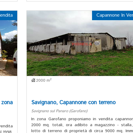
endita
Capannone In Ven
2
2000 m
 zona
Savignano, Capannone con terreno
Savignano sul Panaro (Garofano)
In zona Garofano proponiamo in vendita capanno
2000 mq. totali, ora adibito a magazzino - stalla
endita
lotto di terreno di proprietà di circa 9000 mq. Imm
l 1998,