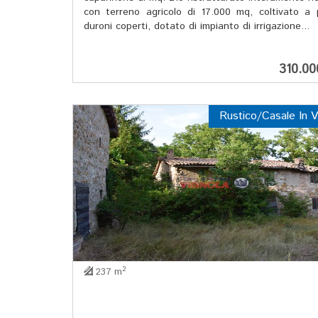
con terreno agricolo di 17.000 mq, coltivato a
duroni coperti, dotato di impianto di irrigazione...
310.0
Rustico/Casale In V
2
237 m