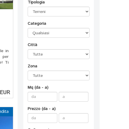
Tipologia
Categoria
Città
le in
a per
e! Ti
Zona
Mq (da - a)
 EUR
Prezzo (da - a)
ndita