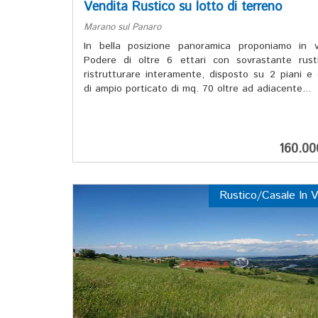
Vendita Rustico su lotto di terreno
Marano sul Panaro
In bella posizione panoramica proponiamo in v
Podere di oltre 6 ettari con sovrastante rust
ristrutturare interamente, disposto su 2 piani e
di ampio porticato di mq. 70 oltre ad adiacente...
160.0
Rustico/Casale In V