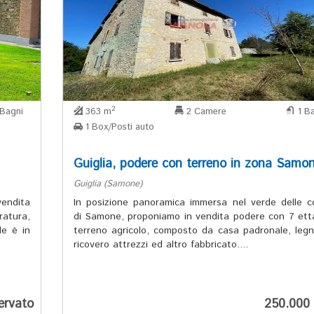
2
Bagni
363 m
2 Camere
1 Ba
1 Box/Posti auto
Guiglia, podere con terreno in zona Samo
Guiglia (Samone)
endita
In posizione panoramica immersa nel verde delle co
atura,
di Samone, proponiamo in vendita podere con 7 etta
le è in
terreno agricolo, composto da casa padronale, legn
ricovero attrezzi ed altro fabbricato....
ervato
250.000