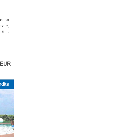
esso
tale,
iti -
 EUR
ndita