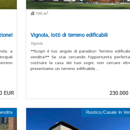
2
700 m
zione!
Vignola, lotti di terreno edificabili
Vignola
nola, a
**Scopri il tuo angolo di paradiso! Terreno edificabi
ncipali
vendita!** Se stai cercando l'opportunità perfett
erreno
costruire la casa dei tuoi sogni, non cercare oltr
presentiamo un terreno edificabile...
0 EUR
230.000
Vendita
Rustico/Casale In Ve