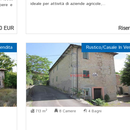
ideale per attività di aziende agricole,...
 pere e
00 EUR
Rise
endita
Rustico/Casale In Ve
2
713 m
8 Camere
4 Bagni