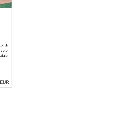
to di
getto
ziale
 EUR