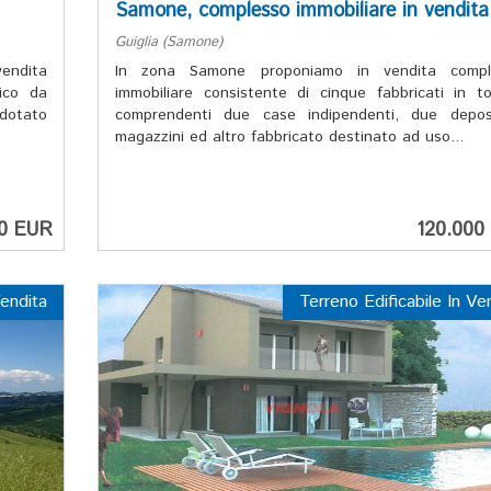
Samone, complesso immobiliare in vendita
Guiglia (Samone)
endita
In zona Samone proponiamo in vendita compl
ico da
immobiliare consistente di cinque fabbricati in to
 dotato
comprendenti due case indipendenti, due depos
magazzini ed altro fabbricato destinato ad uso...
00 EUR
120.000
endita
Terreno Edificabile In Ve