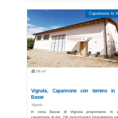
Capannone In V
2
216 m
Vignola, Capannone con terreno in
Basse
Vignola
In zona Basse di Vignola proponiamo in v
capannone di mq. 216 ristrutturato interamente ne