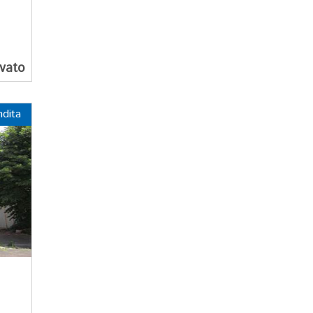
rvato
ndita