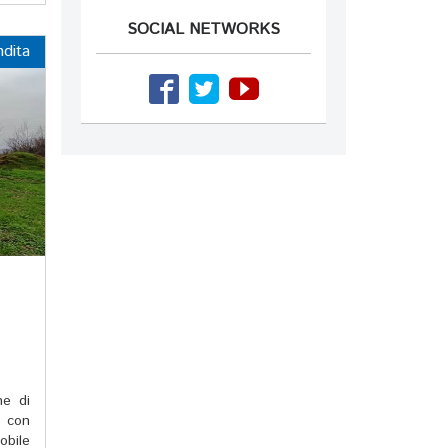
SOCIAL NETWORKS
dita
ne di
, con
obile